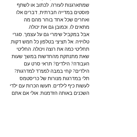
שמתארגנות לעזרה, לכתוב או לשתף 
פוסטים במדייה חברתית, דברים אלו 
ואחרים שכל אחד בוחר מהם מה 
מתאים לו, וכמובן גם את יכולה.
אבל במקביל שימרי גם על עצמך. סגרי 
טלויזיה. אל תציצי בטלפון כל חמש דקות. 
תחליטי כמה את רוצה ויכולה. החליטי 
שאת מתנתקת מהחדשות במשך שעות 
העבודה? הילדים? תראי סרט עם 
הילדים? קחי במבה לממ"ד למדרגות? 
תלי במדרגות מנורות של כריסטמס 
לעשות כיף לילדים. תעשו הכרות עם ילדי 
השכנים באותה הזדמנות. אולי אם אתם 
במקלט שימו איזה משחק לילדים? עוד 
משחקים בגומי על מרצפות מסומנות ? 
ציירו על רצפת המקלט. בקיצור, תעשו 
הכי נעים שאפשר.  עד כמה שאפשר 
ברוגע, עד כמה שאפשר בנועם.   