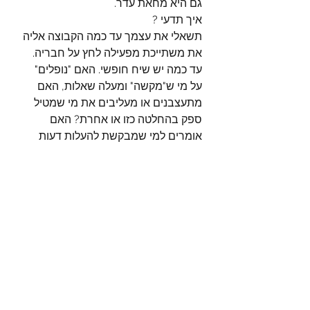
גם היא מחאת עדר. 
איך תדעי ?
תשאלי את עצמך עד כמה הקבוצה אליה 
את משתייכת מפעילה לחץ על חבריה. 
עד כמה יש שיח חופשי. האם "נופלים" 
על מי ש"מקשה" ומעלה שאלות, האם 
מתעצבנים או מעליבים את מי שמטיל 
ספק בהחלטה כזו או אחרת? האם 
אומרים למי שמבקשת להעלות דעות 
שונות "שבקבוצה הזו לא חושבים ככה". 
כי אם זה כך אז את נמצאת בקבוצה 
שגם היא סוג של עדר.
זה טבעי לרצות להיות חלק מקבוצה 
חברתית. החלק החברתי נחוץ וחשוב 
מהרבה היבטים., חפשי קבוצה עם שיח 
פתוח, נעים ומכבד.
בסופו של דבר, את ורק את (ואולי גם 