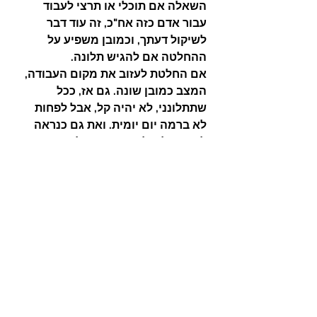
השאלה אם תוכלי או תרצי לעבוד 
עבור אדם כזה אח"כ, זה עוד דבר 
לשיקול דעתך, וכמובן משפיע על 
ההחלטה אם להגיש תלונה.
אם החלטת לעזוב את מקום העבודה, 
המצב כמובן שונה. גם אז, ככל 
שתתלונני, לא יהיה קל, אבל לפחות 
לא ברמה יום יומית. ואת גם כנראה 
לא תקבלי כל כך מהר המלצה חמה 
למקום העבודה הבא שלך. לא הוגן!
הנסיון שלי מלמד שקשה מאד להיות 
מעורב במקום עבודה ב"שערוריה" כזו 
או אחרת.  הסבה לכך הינה שאנשים 
רבים פשוט מעדיפים להתרחק 
מבעיות. לא רוצים לדעת מי צודק, לא 
רוצים לדעת מה היה, וגם חוששים 
למקום העבודה שלהם.
לאנשים רבים גם יש דאגות משלהם 
בבית, או כלכליות, או בריאותיות והם 