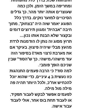
התנהגות שכזו, בדרך כלל מתפתחת 
ומחריפה במשך הזמן, ולכן כמה 
שעוצרים אותה יותר מהר, כך גדלים 
הסיכויים למזער נזקים. בדרך כלל 
הפוגע יאמר שזה היה "בצחוק", מתוך 
חיבה "אבהית" ומגוון תירוצים דומים 
ובקצור שלא הבנת אותו נכון....
תרוץ מסוג זה נותן לו הזדמנות לרדת 
מהעץ מבלי שיהיה פיצוץ, בעיקר אם 
את מערבת (רצוי מאד!) בסיפור הזה 
עוד מישהו/מישהי, כך ש"הסוד" שבין 
שניכם הופך פומבי.
למה סוד? כי הרבה פעמים התנהגות 
כזו נעשית ב 4 עיניים, כדי שהוא יוכל 
להכחיש אח"כ, ולכל היותר תהיה פה 
מילה מול מילה.
לפעמים אפשר לבקש לעבור תפקיד, 
או לעבוד תחת בוס אחר, אולי לעבוד 
עבור אישה.